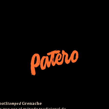
Grenache
ootStomped
 que usa el método tradicional de