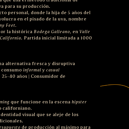
va para su producción.
to personal, donde la hija de 5 años del
volucra en el pisado de la uva, nombre
ny Feet.
or la histórica
Bodega Galleano
, en
Valle
California
. Partida inicial limitada a 1000
a alternativa fresca y disruptiva
e consumo
informal
y
casual
 25-40 años | Consumidor de
ming
que funcione en la escena
hipster
 californiano.
dentidad visual que se aleje de los
dicionales.
resupuesto
de producción al máximo para