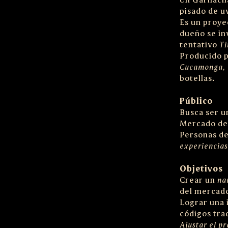
pisado de u
Es un proyec
dueño se in
tentativo
Ti
Producido p
Cucamonga, 
botellas.
Público
Busca ser un
Mercado d
Personas de
experiencias
Objetivos
Crear un
na
del mercado
Lograr una i
códigos tra
Ajustar el p