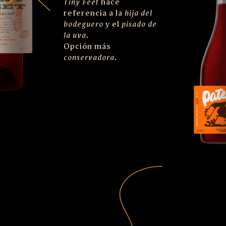
Tiny Feet
hace
referencia a la
hija del
bodeguero
y el
pisado de
la uva
.
Opción más
conservadora
.