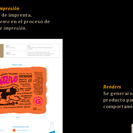
impresión
l
de imprenta.
ento
en el proceso de
e impresión
.
Renders
Se generaro
producto par
comportamie