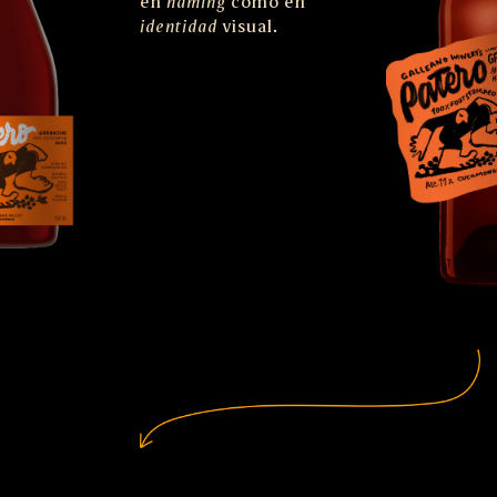
en
naming
como en
identidad
visual.